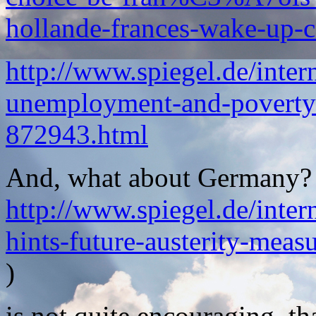
hollande-frances-wake-up-c
http://www.spiegel.de/inter
unemployment-and-poverty-
872943.html
And, what about Germany? Th
http://www.spiegel.de/inter
hints-future-austerity-mea
)
is not quite encouraging, t