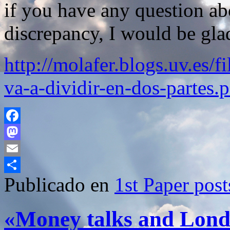
if you have any question abo
discrepancy, I would be gla
http://molafer.blogs.uv.es/f
va-a-dividir-en-dos-partes.
Facebook
Mastodon
Email
Publicado en
1st Paper post
Compartir
«Money talks and Londo