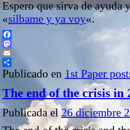
Espero que sirva de ayuda y
«
silbame y ya voy
«.
Facebook
Mastodon
Email
Publicado en
1st Paper post
Compartir
The end of the crisis in
Publicada el
26 diciembre 