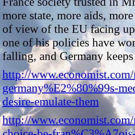
France society trusted in Mr
more state, more aids, more 
of view of the EU facing up
one of his policies have wo
falling, and Germany keeps
http://www.economist.com
germany%E2%80%99s-mediu
desire-emulate-them
http://www.economist.com/
choice-be-fran%C3%A7ois