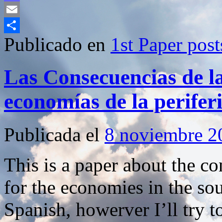
Mastodon
Email
Publicado en
1st Paper post
Compartir
Las Consecuencias de la
economías de la perifer
Publicada el
8 noviembre 2
This is a paper about the co
for the economies in the sou
Spanish, howerver I’ll try to