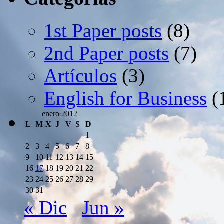
1st Paper posts
(8)
2nd Paper posts
(7)
Artículos
(3)
English for Business
(
enero 2012
L
M
X
J
V
S
D
1
2
3
4
5
6
7
8
9
10
11
12
13
14
15
16
17
18
19
20
21
22
23
24
25
26
27
28
29
30
31
« Dic
Jun »