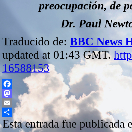
preocupación, de p
Dr. Paul Newto
Traducido de:
BBC News H
updated at 01:43 GMT.
htt
16588153
Facebook
Mastodon
Email
Esta entrada fue publicada 
Compartir